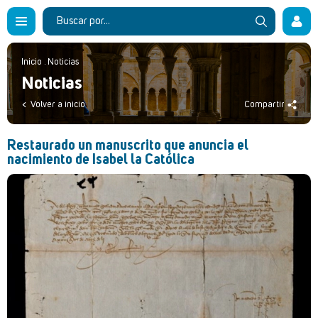
Inicio
.
Noticias
Noticias
Volver a inicio
Compartir
Restaurado un manuscrito que anuncia el
nacimiento de Isabel la Católica