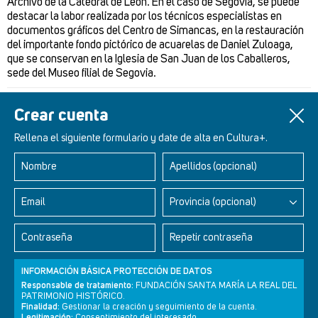
Archivo de la Catedral de León. En el caso de Segovia, se puede
destacar la labor realizada por los técnicos especialistas en
documentos gráficos del Centro de Simancas, en la restauración
del importante fondo pictórico de acuarelas de Daniel Zuloaga,
que se conservan en la Iglesia de San Juan de los Caballeros,
sede del Museo filial de Segovia.
Un artículo de
Redacción Cultura+
Crear cuenta
Rellena el siguiente formulario y date de alta en Cultura+.
Nombre
Apellidos (opcional)
Retablos Renacentistas Este de León
Email
Provincia (opcional)
Contraseña
Repetir contraseña
INFORMACIÓN BÁSICA PROTECCIÓN DE DATOS
Responsable de tratamiento:
FUNDACIÓN SANTA MARÍA LA REAL DEL
PATRIMONIO HISTÓRICO.
Finalidad:
Gestionar la creación y seguimiento de la cuenta.
Legitimación:
Consentimiento del interesado.