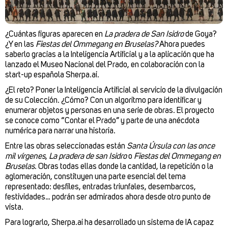
¿Cuántas figuras aparecen en
La pradera de San Isidro
de Goya?
¿Y en las
Fiestas del Ommegang en Bruselas?
Ahora puedes
saberlo gracias a la Inteligencia Artificial y a la aplicación que ha
lanzado el Museo Nacional del Prado, en colaboración con la
start-up española Sherpa.ai.
¿El reto? Poner la Inteligencia Artificial al servicio de la divulgación
de su Colección. ¿Cómo? Con un algoritmo para identificar y
enumerar objetos y personas en una serie de obras. El proyecto
se conoce como “Contar el Prado” y parte de una anécdota
numérica para narrar una historia.
Entre las obras seleccionadas están
Santa Úrsula con las once
mil vírgenes
,
La pradera de san Isidro
o
Fiestas del Ommegang en
Bruselas
. Obras todas ellas donde la cantidad, la repetición o la
aglomeración, constituyen una parte esencial del tema
representado: desfiles, entradas triunfales, desembarcos,
festividades… podrán ser admirados ahora desde otro punto de
vista.
Para lograrlo, Sherpa.ai ha desarrollado un sistema de IA capaz