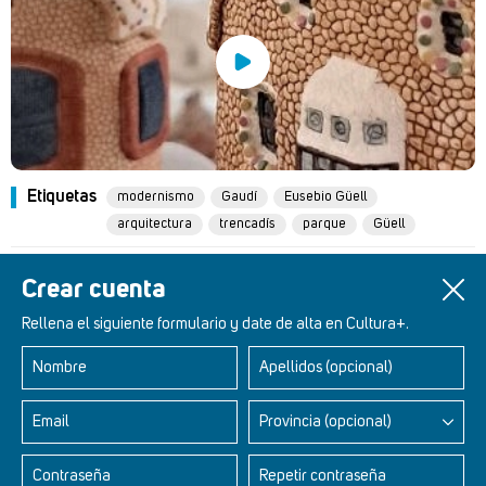
Etiquetas
modernismo
Gaudí
Eusebio Güell
arquitectura
trencadís
parque
Güell
Un artículo de
Carmen Molinos
Crear cuenta
Rellena el siguiente formulario y date de alta en Cultura+.
Nombre
Apellidos (opcional)
Retablos Renacentistas Este de León
Email
Provincia (opcional)
Contraseña
Repetir contraseña