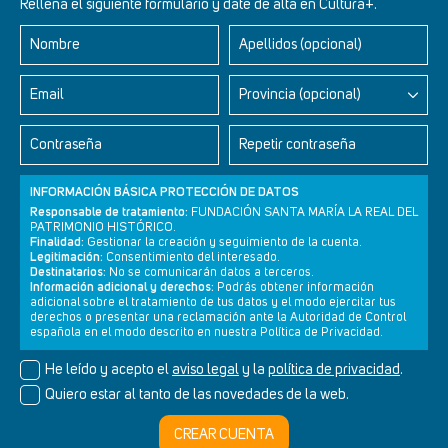
Rellena el siguiente formulario y date de alta en Cultura+.
Nombre
Apellidos (opcional)
Retablos Renacentistas Este de León
Email
Provincia (opcional)
Contraseña
Repetir contraseña
INFORMACIÓN BÁSICA PROTECCIÓN DE DATOS
Responsable de tratamiento:
FUNDACIÓN SANTA MARÍA LA REAL DEL
PATRIMONIO HISTÓRICO.
Finalidad:
Gestionar la creación y seguimiento de la cuenta.
Legitimación:
Consentimiento del interesado.
Destinatarios:
No se comunicarán datos a terceros.
Información adicional y derechos:
Podrás obtener información
adicional sobre el tratamiento de tus datos y el modo ejercitar tus
derechos o presentar una reclamación ante la Autoridad de Control
Newsletter
Aviso legal
Política de privacidad
Política de cookies
española en el modo descrito en nuestra Política de Privacidad.
He leído y acepto el
aviso legal
y la
política de privacidad
.
Quiero estar al tanto de las novedades de la web.
© Cultura+ 2026. Todos los derechos reservados
CREAR CUENTA
Diseño web SGM