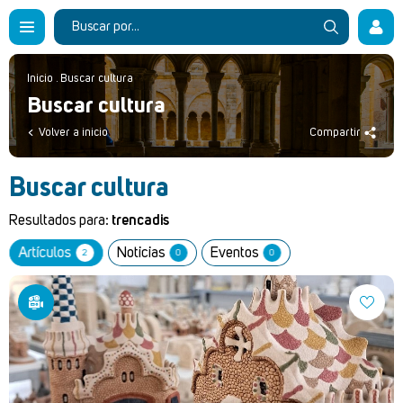
Inicio
.
Buscar cultura
Buscar cultura
Volver a inicio
Compartir
Buscar cultura
Resultados para:
trencadis
Artículos
Noticias
Eventos
2
0
0