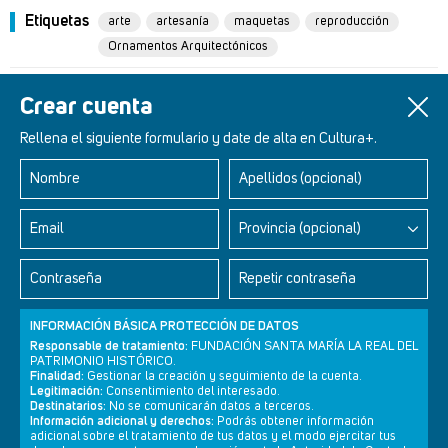
Etiquetas
arte
artesanía
maquetas
reproducción
Ornamentos Arquitectónicos
Un artículo de
Carmen Molinos
Crear cuenta
Rellena el siguiente formulario y date de alta en Cultura+.
Nombre
Apellidos (opcional)
Retablos Renacentistas Este de León
Email
Provincia (opcional)
Contraseña
Repetir contraseña
INFORMACIÓN BÁSICA PROTECCIÓN DE DATOS
Responsable de tratamiento:
FUNDACIÓN SANTA MARÍA LA REAL DEL
PATRIMONIO HISTÓRICO.
Finalidad:
Gestionar la creación y seguimiento de la cuenta.
Legitimación:
Consentimiento del interesado.
Destinatarios:
No se comunicarán datos a terceros.
Información adicional y derechos:
Podrás obtener información
adicional sobre el tratamiento de tus datos y el modo ejercitar tus