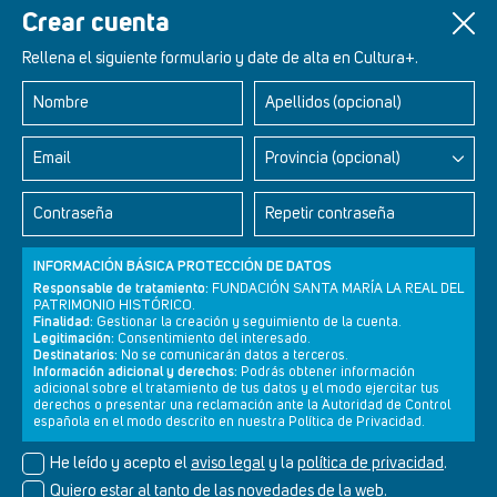
Crear cuenta
Rellena el siguiente formulario y date de alta en Cultura+.
Nombre
Apellidos (opcional)
Retablos Renacentistas Este de León
Email
Provincia (opcional)
Contraseña
Repetir contraseña
INFORMACIÓN BÁSICA PROTECCIÓN DE DATOS
Responsable de tratamiento:
FUNDACIÓN SANTA MARÍA LA REAL DEL
PATRIMONIO HISTÓRICO.
Finalidad:
Gestionar la creación y seguimiento de la cuenta.
Legitimación:
Consentimiento del interesado.
Destinatarios:
No se comunicarán datos a terceros.
Información adicional y derechos:
Podrás obtener información
adicional sobre el tratamiento de tus datos y el modo ejercitar tus
derechos o presentar una reclamación ante la Autoridad de Control
Newsletter
Aviso legal
Política de privacidad
Política de cookies
española en el modo descrito en nuestra Política de Privacidad.
He leído y acepto el
aviso legal
y la
política de privacidad
.
Quiero estar al tanto de las novedades de la web.