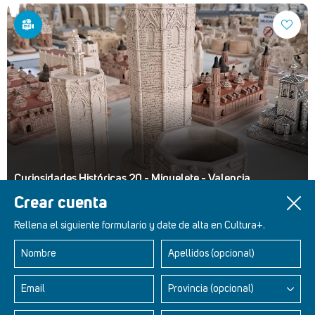
Curiosidades Históricas 20 - Miguelete - Valencia
Crear cuenta
Rellena el siguiente formulario y date de alta en Cultura+.
Nombre
Apellidos (opcional)
Retablos Renacentistas Este de León
Email
Provincia (opcional)