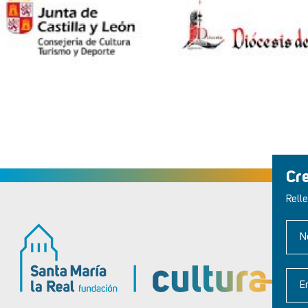
Cr
Relle
N
E