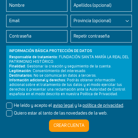
Nombre
Apellidos (opcional)
Email
Provincia (opcional)
Contraseña
Repetir contraseña
INFORMACIÓN BÁSICA PROTECCIÓN DE DATOS
Responsable de tratamiento:
FUNDACIÓN SANTA MARÍA LA REAL DEL
PATRIMONIO HISTÓRICO.
Finalidad:
Gestionar la creación y seguimiento de la cuenta.
Legitimación:
Consentimiento del interesado.
Newsletter
Aviso legal
Política de privacidad
Política de cookies
Destinatarios:
No se comunicarán datos a terceros.
Información adicional y derechos:
Podrás obtener información
adicional sobre el tratamiento de tus datos y el modo ejercitar tus
derechos o presentar una reclamación ante la Autoridad de Control
española en el modo descrito en nuestra Política de Privacidad.
© Cultura+ 2026. Todos los derechos reservados
He leído y acepto el
aviso legal
y la
política de privacidad
.
Diseño web SGM
Quiero estar al tanto de las novedades de la web.
CREAR CUENTA