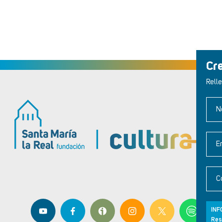
Cr
Relle
N
E
C
INF
Res