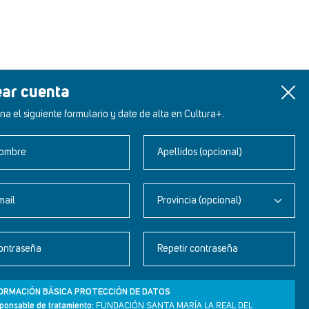
ear cuenta
na el siguiente formulario y date de alta en Cultura+.
ombre
Apellidos (opcional)
mail
Provincia (opcional)
Newsletter
ontraseña
Repetir contraseña
Aviso legal
Política de privacidad
ORMACIÓN BÁSICA PROTECCIÓN DE DATOS
Política de cookies
ponsable de tratamiento:
FUNDACIÓN SANTA MARÍA LA REAL DEL