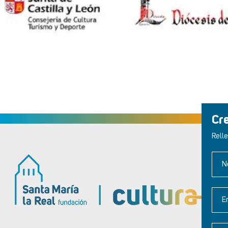
Cr
Relle
N
E