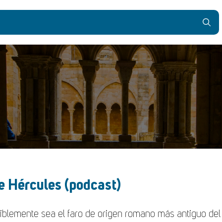
de Hércules (podcast)
siblemente sea el faro de origen romano más antiguo de