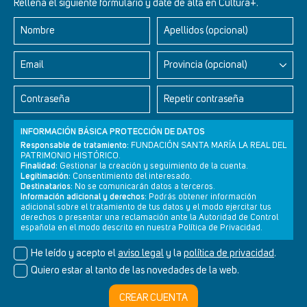
Rellena el siguiente formulario y date de alta en Cultura+.
Nombre
Apellidos (opcional)
Retablos Renacentistas Este de León
Email
Provincia (opcional)
Contraseña
Repetir contraseña
INFORMACIÓN BÁSICA PROTECCIÓN DE DATOS
Responsable de tratamiento:
FUNDACIÓN SANTA MARÍA LA REAL DEL
PATRIMONIO HISTÓRICO.
Finalidad:
Gestionar la creación y seguimiento de la cuenta.
Legitimación:
Consentimiento del interesado.
Destinatarios:
No se comunicarán datos a terceros.
Información adicional y derechos:
Podrás obtener información
adicional sobre el tratamiento de tus datos y el modo ejercitar tus
derechos o presentar una reclamación ante la Autoridad de Control
Newsletter
Aviso legal
Política de privacidad
Política de cookies
española en el modo descrito en nuestra Política de Privacidad.
He leído y acepto el
aviso legal
y la
política de privacidad
.
Quiero estar al tanto de las novedades de la web.
© Cultura+ 2026. Todos los derechos reservados
CREAR CUENTA
Diseño web SGM