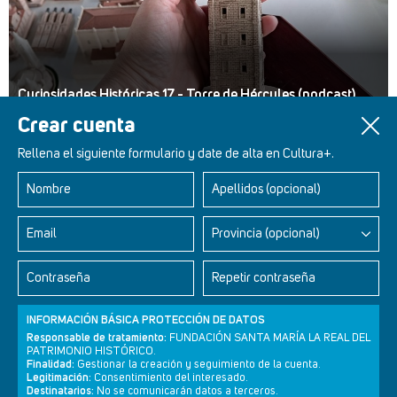
Curiosidades Históricas 17 - Torre de Hércules (podcast)
Crear cuenta
Rellena el siguiente formulario y date de alta en Cultura+.
Nombre
Apellidos (opcional)
Retablos Renacentistas Este de León
Email
Provincia (opcional)
Contraseña
Repetir contraseña
INFORMACIÓN BÁSICA PROTECCIÓN DE DATOS
Responsable de tratamiento:
FUNDACIÓN SANTA MARÍA LA REAL DEL
PATRIMONIO HISTÓRICO.
Finalidad:
Gestionar la creación y seguimiento de la cuenta.
Legitimación:
Consentimiento del interesado.
Destinatarios:
No se comunicarán datos a terceros.