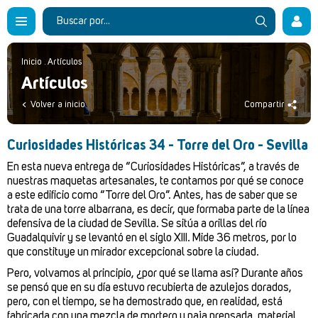
Inicio
.
Artículos
Artículos
Volver a inicio
Compartir
Curiosidades Históricas 34 - Torre del Oro - Sevilla
En esta nueva entrega de “Curiosidades Históricas”, a través de
nuestras maquetas artesanales, te contamos por qué se conoce
a este edificio como “Torre del Oro”. Antes, has de saber que se
trata de una torre albarrana, es decir, que formaba parte de la línea
defensiva de la ciudad de Sevilla. Se sitúa a orillas del río
Guadalquivir y se levantó en el siglo XIII. Mide 36 metros, por lo
que constituye un mirador excepcional sobre la ciudad.
Pero, volvamos al principio, ¿por qué se llama así? Durante años
se pensó que en su día estuvo recubierta de azulejos dorados,
pero, con el tiempo, se ha demostrado que, en realidad, está
fabricada con una mezcla de mortero y paja prensada, material