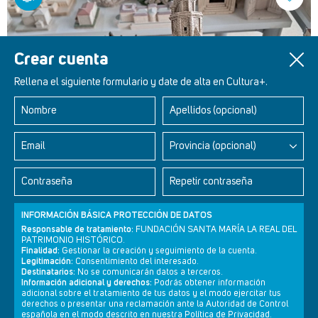
Crear cuenta
Rellena el siguiente formulario y date de alta en Cultura+.
Nombre
Apellidos (opcional)
Email
Provincia (opcional)
Curiosidades Históricas 17 - Torre de Hércules
Contraseña
Repetir contraseña
INFORMACIÓN BÁSICA PROTECCIÓN DE DATOS
Responsable de tratamiento:
FUNDACIÓN SANTA MARÍA LA REAL DEL
PATRIMONIO HISTÓRICO.
Finalidad:
Gestionar la creación y seguimiento de la cuenta.
Legitimación:
Consentimiento del interesado.
Destinatarios:
No se comunicarán datos a terceros.
Información adicional y derechos:
Podrás obtener información
adicional sobre el tratamiento de tus datos y el modo ejercitar tus
derechos o presentar una reclamación ante la Autoridad de Control
Newsletter
Aviso legal
Política de privacidad
Política de cookies
española en el modo descrito en nuestra Política de Privacidad.