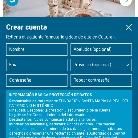
Crear cuenta
Rellena el siguiente formulario y date de alta en Cultura+.
Nombre
Apellidos (opcional)
Curiosidades Históricas 22 - castillo de Bellver - Palma de
Email
Provincia (opcional)
Mallorca
Contraseña
Repetir contraseña
INFORMACIÓN BÁSICA PROTECCIÓN DE DATOS
Responsable de tratamiento:
FUNDACIÓN SANTA MARÍA LA REAL DEL
PATRIMONIO HISTÓRICO.
Finalidad:
Gestionar la creación y seguimiento de la cuenta.
Legitimación:
Consentimiento del interesado.
Destinatarios:
No se comunicarán datos a terceros.
Información adicional y derechos:
Podrás obtener información
adicional sobre el tratamiento de tus datos y el modo ejercitar tus
derechos o presentar una reclamación ante la Autoridad de Control
Newsletter
Aviso legal
Política de privacidad
Política de cookies