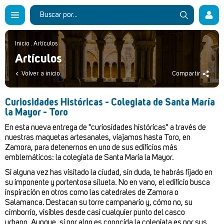
Inicio
.
Artículos
Artículos
Volver a inicio
Compartir
Curiosidades Históricas - Colegiata de Santa María
la Mayor - Toro
En esta nueva entrega de "curiosidades históricas" a través de
nuestras maquetas artesanales, viajamos hasta Toro, en
Zamora, para detenernos en uno de sus edificios más
emblemáticos: la colegiata de Santa María la Mayor.
Si alguna vez has visitado la ciudad, sin duda, te habrás fijado en
su imponente y portentosa silueta. No en vano, el edificio busca
inspiración en otros como las catedrales de Zamora o
Salamanca. Destacan su torre campanario y, cómo no, su
cimborrio, visibles desde casi cualquier punto del casco
urbano. Aunque, si por algo es conocida la colegiata es por sus