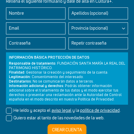
Rellena el siguiente formulario y date de alta en Cultura+.
Nombre
Apellidos (opcional)
Retablos Renacentistas Este de León
Email
Provincia (opcional)
Contraseña
Repetir contraseña
INFORMACIÓN BÁSICA PROTECCIÓN DE DATOS
Responsable de tratamiento:
FUNDACIÓN SANTA MARÍA LA REAL DEL
PATRIMONIO HISTÓRICO.
Finalidad:
Gestionar la creación y seguimiento de la cuenta.
Legitimación:
Consentimiento del interesado.
Destinatarios:
No se comunicarán datos a terceros.
Información adicional y derechos:
Podrás obtener información
adicional sobre el tratamiento de tus datos y el modo ejercitar tus
derechos o presentar una reclamación ante la Autoridad de Control
Newsletter
Aviso legal
Política de privacidad
Política de cookies
española en el modo descrito en nuestra Política de Privacidad.
He leído y acepto el
aviso legal
y la
política de privacidad
.
Quiero estar al tanto de las novedades de la web.
© Cultura+ 2026. Todos los derechos reservados
CREAR CUENTA
Diseño web SGM