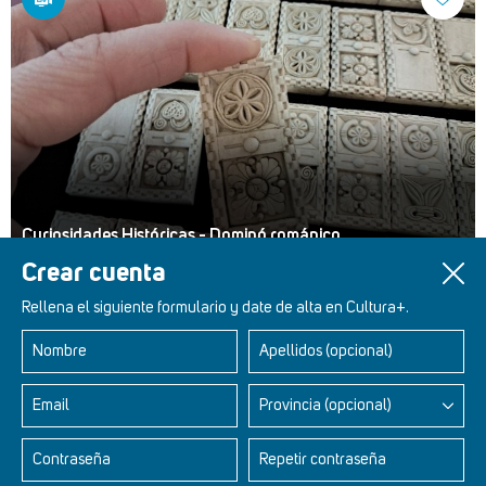
Curiosidades Históricas - Dominó románico
Crear cuenta
Rellena el siguiente formulario y date de alta en Cultura+.
Nombre
Apellidos (opcional)
Retablos Renacentistas Este de León
Email
Provincia (opcional)
Contraseña
Repetir contraseña