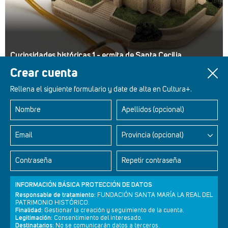
Curiosidades históricas 1 - ermita de Santa Cecilia
Crear cuenta
Rellena el siguiente formulario y date de alta en Cultura+.
Nombre
Apellidos (opcional)
Retablos Renacentistas Este de León
Email
Provincia (opcional)
Contraseña
Repetir contraseña
INFORMACIÓN BÁSICA PROTECCIÓN DE DATOS
Responsable de tratamiento:
FUNDACIÓN SANTA MARÍA LA REAL DEL
PATRIMONIO HISTÓRICO.
Finalidad:
Gestionar la creación y seguimiento de la cuenta.
Legitimación:
Consentimiento del interesado.
Destinatarios:
No se comunicarán datos a terceros.