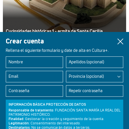
Curiosidades históricas 1 - ermita de Santa Cecilia
Crear cuenta
Rellena el siguiente formulario y date de alta en Cultura+.
Nombre
Apellidos (opcional)
Retablos Renacentistas Este de León
Email
Provincia (opcional)
Contraseña
Repetir contraseña
INFORMACIÓN BÁSICA PROTECCIÓN DE DATOS
Responsable de tratamiento:
FUNDACIÓN SANTA MARÍA LA REAL DEL
PATRIMONIO HISTÓRICO.
Finalidad:
Gestionar la creación y seguimiento de la cuenta.
Legitimación:
Consentimiento del interesado.
Destinatarios:
No se comunicarán datos a terceros.