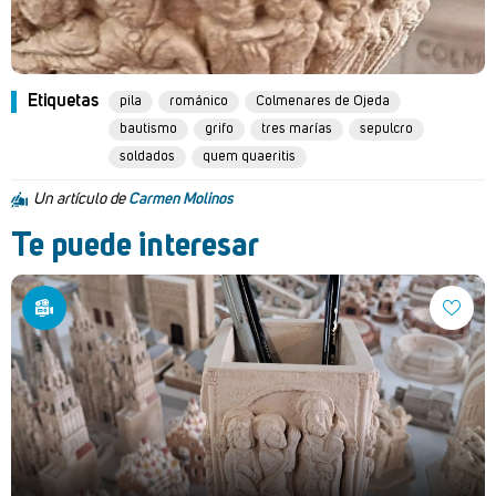
Etiquetas
pila
románico
Colmenares de Ojeda
bautismo
grifo
tres marías
sepulcro
soldados
quem quaeritis
Un artículo de
Carmen Molinos
Te puede interesar