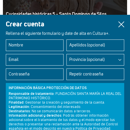
Curiosidades históricas 5 - Santo Domingo de Silos
Crear cuenta
Rellena el siguiente formulario y date de alta en Cultura+.
Nombre
Apellidos (opcional)
Retablos Renacentistas Este de León
Email
Provincia (opcional)
Contraseña
Repetir contraseña
INFORMACIÓN BÁSICA PROTECCIÓN DE DATOS
Responsable de tratamiento:
FUNDACIÓN SANTA MARÍA LA REAL DEL
PATRIMONIO HISTÓRICO.
Finalidad:
Gestionar la creación y seguimiento de la cuenta.
Legitimación:
Consentimiento del interesado.
Destinatarios:
No se comunicarán datos a terceros.
Información adicional y derechos:
Podrás obtener información
adicional sobre el tratamiento de tus datos y el modo ejercitar tus
derechos o presentar una reclamación ante la Autoridad de Control
Newsletter
Aviso legal
Política de privacidad
Política de cookies
española en el modo descrito en nuestra Política de Privacidad.