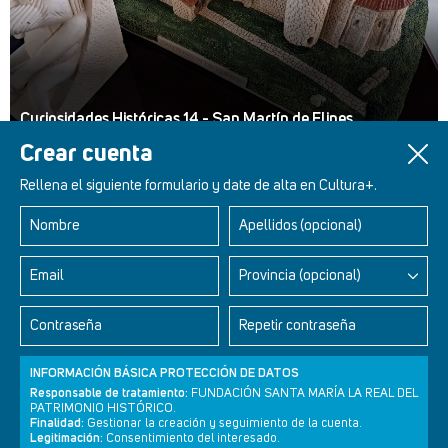
Curiosidades Históricas 14 - San Martín de Elines
Crear cuenta
Rellena el siguiente formulario y date de alta en Cultura+.
Nombre
Apellidos (opcional)
Retablos Renacentistas Este de León
Email
Provincia (opcional)
Contraseña
Repetir contraseña
INFORMACIÓN BÁSICA PROTECCIÓN DE DATOS
Responsable de tratamiento:
FUNDACIÓN SANTA MARÍA LA REAL DEL
PATRIMONIO HISTÓRICO.
Finalidad:
Gestionar la creación y seguimiento de la cuenta.
Legitimación:
Consentimiento del interesado.