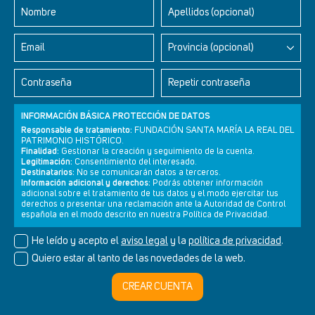
Nombre
Apellidos (opcional)
Email
Provincia (opcional)
Los secretos del monasterio 7 - Enigmáticas marcas
Contraseña
Repetir contraseña
INFORMACIÓN BÁSICA PROTECCIÓN DE DATOS
Responsable de tratamiento:
FUNDACIÓN SANTA MARÍA LA REAL DEL
PATRIMONIO HISTÓRICO.
Finalidad:
Gestionar la creación y seguimiento de la cuenta.
Legitimación:
Consentimiento del interesado.
Destinatarios:
No se comunicarán datos a terceros.
Información adicional y derechos:
Podrás obtener información
adicional sobre el tratamiento de tus datos y el modo ejercitar tus
derechos o presentar una reclamación ante la Autoridad de Control
española en el modo descrito en nuestra Política de Privacidad.
He leído y acepto el
aviso legal
y la
política de privacidad
.
Quiero estar al tanto de las novedades de la web.
Los secretos del monasterio 8 - capitel "Cristo Triunfante"
CREAR CUENTA