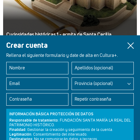
Curiosidades históricas 1 - ermita de Santa Cecilia
Crear cuenta
Rellena el siguiente formulario y date de alta en Cultura+.
Nombre
Apellidos (opcional)
Retablos Renacentistas Este de León
Email
Provincia (opcional)
Contraseña
Repetir contraseña
INFORMACIÓN BÁSICA PROTECCIÓN DE DATOS
Responsable de tratamiento:
FUNDACIÓN SANTA MARÍA LA REAL DEL
PATRIMONIO HISTÓRICO.
Finalidad:
Gestionar la creación y seguimiento de la cuenta.
Legitimación:
Consentimiento del interesado.
Destinatarios:
No se comunicarán datos a terceros.