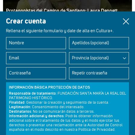
Protagonistas del Camino de Santiago: Laura Dennett
Crear cuenta
Rellena el siguiente formulario y date de alta en Cultura+.
Nombre
Apellidos (opcional)
Retablos Renacentistas Este de León
Email
Provincia (opcional)
Contraseña
Repetir contraseña
INFORMACIÓN BÁSICA PROTECCIÓN DE DATOS
Responsable de tratamiento:
FUNDACIÓN SANTA MARÍA LA REAL DEL
PATRIMONIO HISTÓRICO.
Finalidad:
Gestionar la creación y seguimiento de la cuenta.
Legitimación:
Consentimiento del interesado.
Destinatarios:
No se comunicarán datos a terceros.
Información adicional y derechos:
Podrás obtener información
adicional sobre el tratamiento de tus datos y el modo ejercitar tus
derechos o presentar una reclamación ante la Autoridad de Control
Newsletter
Aviso legal
Política de privacidad
Política de cookies
española en el modo descrito en nuestra Política de Privacidad.