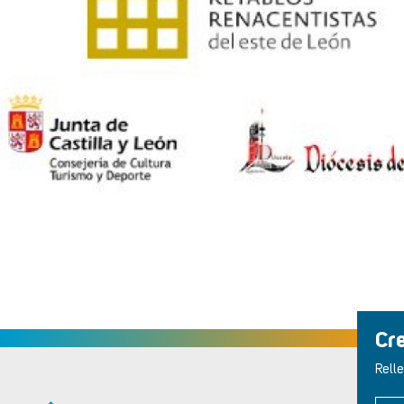
Cr
Relle