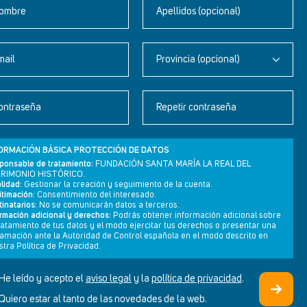
ombre
Apellidos (opcional)
mail
Provincia (opcional)
Newsletter
ontraseña
Repetir contraseña
Aviso legal
Política de privacidad
ORMACIÓN BÁSICA PROTECCIÓN DE DATOS
Política de cookies
ponsable de tratamiento:
FUNDACIÓN SANTA MARÍA LA REAL DEL
RIMONIO HISTÓRICO.
lidad:
Gestionar la creación y seguimiento de la cuenta.
itimación:
Consentimiento del interesado.
inatarios:
No se comunicarán datos a terceros.
ormación adicional y derechos:
Podrás obtener información adicional sobre
tratamiento de tus datos y el modo ejercitar tus derechos o presentar una
lamación ante la Autoridad de Control española en el modo descrito en
tra Política de Privacidad.
He leído y acepto el
aviso legal
y la
política de privacidad
.
DISEÑO WEB SGM
Quiero estar al tanto de las novedades de la web.