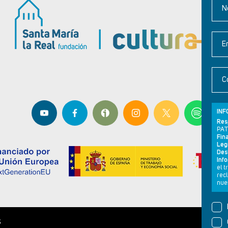
N
E
C
INF
Res
PAT
Fina
Leg
Dest
Inf
el 
rec
nues
S