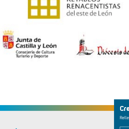
Cr
Relle