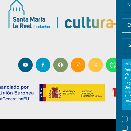
N
E
C
INF
Res
PAT
Fina
Leg
Dest
Inf
el 
rec
nues
S