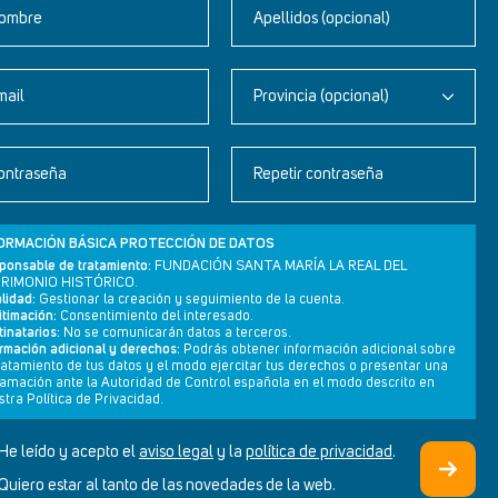
ombre
Apellidos (opcional)
mail
Provincia (opcional)
Newsletter
ontraseña
Repetir contraseña
Aviso legal
Política de privacidad
ORMACIÓN BÁSICA PROTECCIÓN DE DATOS
Política de cookies
ponsable de tratamiento:
FUNDACIÓN SANTA MARÍA LA REAL DEL
RIMONIO HISTÓRICO.
lidad:
Gestionar la creación y seguimiento de la cuenta.
itimación:
Consentimiento del interesado.
inatarios:
No se comunicarán datos a terceros.
ormación adicional y derechos:
Podrás obtener información adicional sobre
tratamiento de tus datos y el modo ejercitar tus derechos o presentar una
lamación ante la Autoridad de Control española en el modo descrito en
tra Política de Privacidad.
He leído y acepto el
aviso legal
y la
política de privacidad
.
DISEÑO WEB SGM
Quiero estar al tanto de las novedades de la web.