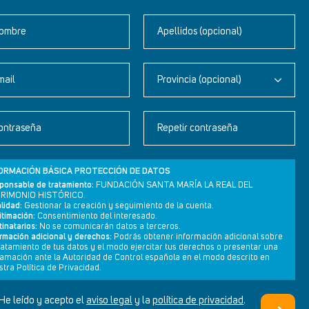
ombre
Apellidos (opcional)
mail
Provincia (opcional)
Newsletter
ontraseña
Repetir contraseña
Aviso legal
Política de privacidad
ORMACIÓN BÁSICA PROTECCIÓN DE DATOS
Política de cookies
ponsable de tratamiento:
FUNDACIÓN SANTA MARÍA LA REAL DEL
RIMONIO HISTÓRICO.
lidad:
Gestionar la creación y seguimiento de la cuenta.
itimación:
Consentimiento del interesado.
inatarios:
No se comunicarán datos a terceros.
ormación adicional y derechos:
Podrás obtener información adicional sobre
tratamiento de tus datos y el modo ejercitar tus derechos o presentar una
lamación ante la Autoridad de Control española en el modo descrito en
tra Política de Privacidad.
He leído y acepto el
aviso legal
y la
política de privacidad
.