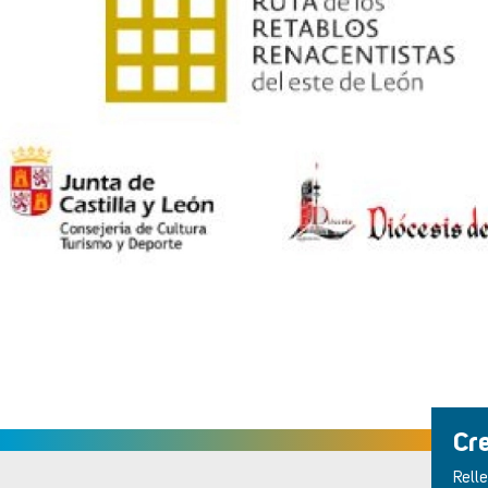
Cr
Relle