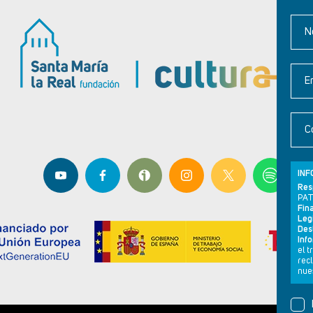
N
E
C
INF
Res
PAT
Fina
Leg
Dest
Inf
el 
rec
nues