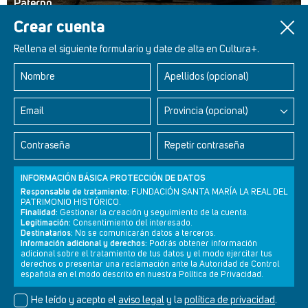
Paterno
Crear cuenta
Rellena el siguiente formulario y date de alta en Cultura+.
Nombre
Apellidos (opcional)
Retablos Renacentistas Este de León
Email
Provincia (opcional)
Contraseña
Repetir contraseña
INFORMACIÓN BÁSICA PROTECCIÓN DE DATOS
Responsable de tratamiento:
FUNDACIÓN SANTA MARÍA LA REAL DEL
PATRIMONIO HISTÓRICO.
Finalidad:
Gestionar la creación y seguimiento de la cuenta.
Legitimación:
Consentimiento del interesado.
Destinatarios:
No se comunicarán datos a terceros.
Información adicional y derechos:
Podrás obtener información
adicional sobre el tratamiento de tus datos y el modo ejercitar tus
derechos o presentar una reclamación ante la Autoridad de Control
Newsletter
Aviso legal
Política de privacidad
Política de cookies
española en el modo descrito en nuestra Política de Privacidad.
He leído y acepto el
aviso legal
y la
política de privacidad
.