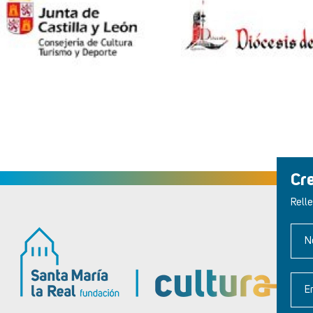
Cr
Relle
N
E