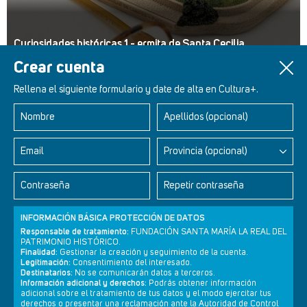
Curiosidades históricas 1 - ermita de Santa Cecilia
Crear cuenta
Rellena el siguiente formulario y date de alta en Cultura+.
Nombre
Apellidos (opcional)
Retablos Renacentistas Este de León
Email
Provincia (opcional)
Contraseña
Repetir contraseña
INFORMACIÓN BÁSICA PROTECCIÓN DE DATOS
Responsable de tratamiento:
FUNDACIÓN SANTA MARÍA LA REAL DEL
PATRIMONIO HISTÓRICO.
Finalidad:
Gestionar la creación y seguimiento de la cuenta.
Legitimación:
Consentimiento del interesado.
Destinatarios:
No se comunicarán datos a terceros.
Información adicional y derechos:
Podrás obtener información
adicional sobre el tratamiento de tus datos y el modo ejercitar tus
derechos o presentar una reclamación ante la Autoridad de Control