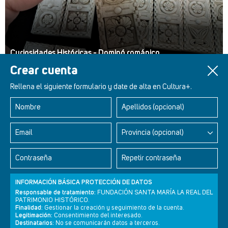
Curiosidades Históricas - Dominó románico
Crear cuenta
Rellena el siguiente formulario y date de alta en Cultura+.
Nombre
Apellidos (opcional)
Retablos Renacentistas Este de León
Email
Provincia (opcional)
Contraseña
Repetir contraseña
INFORMACIÓN BÁSICA PROTECCIÓN DE DATOS
Responsable de tratamiento:
FUNDACIÓN SANTA MARÍA LA REAL DEL
PATRIMONIO HISTÓRICO.
Finalidad:
Gestionar la creación y seguimiento de la cuenta.
Legitimación:
Consentimiento del interesado.
Destinatarios:
No se comunicarán datos a terceros.