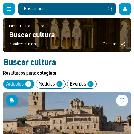
Inicio
.
Buscar cultura
Buscar cultura
Volver a inicio
Compartir
Buscar cultura
Resultados para:
colegiata
Artículos
Noticias
Eventos
7
0
0