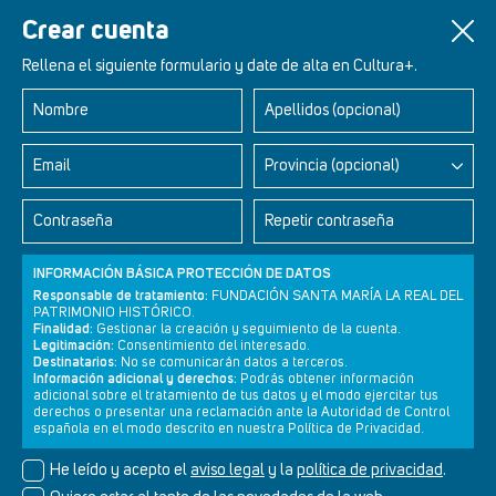
Crear cuenta
Rellena el siguiente formulario y date de alta en Cultura+.
Nombre
Apellidos (opcional)
Retablos Renacentistas Este de León
Email
Provincia (opcional)
Contraseña
Repetir contraseña
INFORMACIÓN BÁSICA PROTECCIÓN DE DATOS
Responsable de tratamiento:
FUNDACIÓN SANTA MARÍA LA REAL DEL
PATRIMONIO HISTÓRICO.
Finalidad:
Gestionar la creación y seguimiento de la cuenta.
Legitimación:
Consentimiento del interesado.
Destinatarios:
No se comunicarán datos a terceros.
Información adicional y derechos:
Podrás obtener información
adicional sobre el tratamiento de tus datos y el modo ejercitar tus
derechos o presentar una reclamación ante la Autoridad de Control
Newsletter
Aviso legal
Política de privacidad
Política de cookies
española en el modo descrito en nuestra Política de Privacidad.
He leído y acepto el
aviso legal
y la
política de privacidad
.