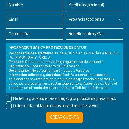
Nombre
Apellidos (opcional)
Email
Provincia (opcional)
Contraseña
Repetir contraseña
INFORMACIÓN BÁSICA PROTECCIÓN DE DATOS
Responsable de tratamiento:
FUNDACIÓN SANTA MARÍA LA REAL DEL
PATRIMONIO HISTÓRICO.
Finalidad:
Gestionar la creación y seguimiento de la cuenta.
Legitimación:
Consentimiento del interesado.
Newsletter
Aviso legal
Política de privacidad
Política de cookies
Destinatarios:
No se comunicarán datos a terceros.
Información adicional y derechos:
Podrás obtener información
adicional sobre el tratamiento de tus datos y el modo ejercitar tus
derechos o presentar una reclamación ante la Autoridad de Control
española en el modo descrito en nuestra Política de Privacidad.
© Cultura+ 2026. Todos los derechos reservados
He leído y acepto el
aviso legal
y la
política de privacidad
.
Diseño web SGM
Quiero estar al tanto de las novedades de la web.
CREAR CUENTA