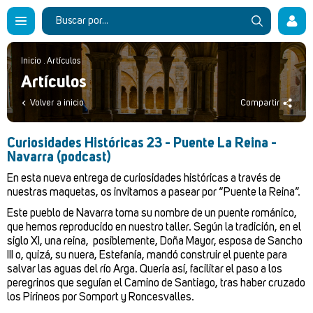
Inicio
.
Artículos
Artículos
Volver a inicio
Compartir
Curiosidades Históricas 23 - Puente La Reina -
Navarra (podcast)
En esta nueva entrega de curiosidades históricas a través de
nuestras maquetas, os invitamos a pasear por “Puente la Reina”.
Este pueblo de Navarra toma su nombre de un puente románico,
que hemos reproducido en nuestro taller. Según la tradición, en el
siglo XI, una reina, posiblemente, Doña Mayor, esposa de Sancho
III o, quizá, su nuera, Estefanía, mandó construir el puente para
salvar las aguas del río Arga. Quería así, facilitar el paso a los
peregrinos que seguían el Camino de Santiago, tras haber cruzado
los Pirineos por Somport y Roncesvalles.