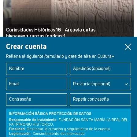
Curiosidades Históricas 16 - Arqueta de las
bienaventuranzas (podcast)
Crear cuenta
Rellena el siguiente formulario y date de alta en Cultura+.
Nombre
Apellidos (opcional)
Retablos Renacentistas Este de León
Email
Provincia (opcional)
Contraseña
Repetir contraseña
INFORMACIÓN BÁSICA PROTECCIÓN DE DATOS
Responsable de tratamiento:
FUNDACIÓN SANTA MARÍA LA REAL DEL
PATRIMONIO HISTÓRICO.
Finalidad:
Gestionar la creación y seguimiento de la cuenta.
Legitimación:
Consentimiento del interesado.