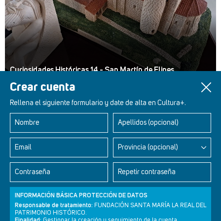
Curiosidades Históricas 14 - San Martín de Elines
Crear cuenta
Rellena el siguiente formulario y date de alta en Cultura+.
Nombre
Apellidos (opcional)
Retablos Renacentistas Este de León
Email
Provincia (opcional)
Contraseña
Repetir contraseña
INFORMACIÓN BÁSICA PROTECCIÓN DE DATOS
Responsable de tratamiento:
FUNDACIÓN SANTA MARÍA LA REAL DEL
PATRIMONIO HISTÓRICO.
Finalidad:
Gestionar la creación y seguimiento de la cuenta.