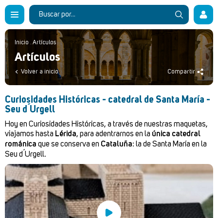
Inicio
.
Artículos
Artículos
Volver a inicio
Compartir
Curiosidades Históricas - catedral de Santa María -
Seu d´Urgell
Hoy en Curiosidades Históricas, a través de nuestras maquetas,
viajamos hasta
Lérida
, para adentrarnos en la
única catedral
románica
que se conserva en
Cataluña
: la de Santa María en la
Seu d´Urgell.