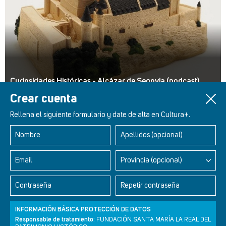
Curiosidades Históricas - Alcázar de Segovia (podcast)
Crear cuenta
Rellena el siguiente formulario y date de alta en Cultura+.
Nombre
Apellidos (opcional)
Retablos Renacentistas Este de León
Email
Provincia (opcional)
Contraseña
Repetir contraseña
INFORMACIÓN BÁSICA PROTECCIÓN DE DATOS
Responsable de tratamiento:
FUNDACIÓN SANTA MARÍA LA REAL DEL