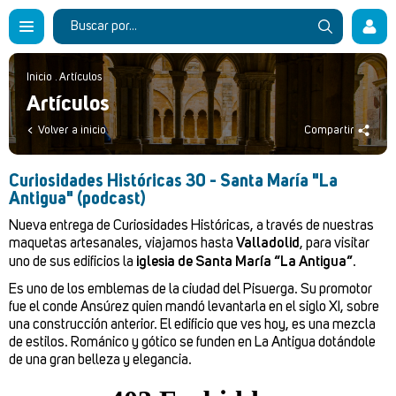
Inicio
.
Artículos
Artículos
Volver a inicio
Compartir
Curiosidades Históricas 30 - Santa María "La
Antigua" (podcast)
Nueva entrega de Curiosidades Históricas, a través de nuestras
maquetas artesanales, viajamos hasta
Valladolid
, para visitar
uno de sus edificios la
iglesia de Santa María “La Antigua”
.
Es uno de los emblemas de la ciudad del Pisuerga. Su promotor
fue el conde Ansúrez quien mandó levantarla en el siglo XI, sobre
una construcción anterior. El edificio que ves hoy, es una mezcla
de estilos. Románico y gótico se funden en La Antigua dotándole
de una gran belleza y elegancia.