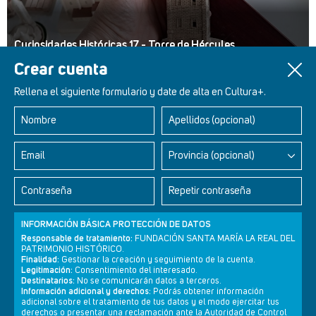
Curiosidades Históricas 17 - Torre de Hércules
Crear cuenta
Rellena el siguiente formulario y date de alta en Cultura+.
Nombre
Apellidos (opcional)
Retablos Renacentistas Este de León
Email
Provincia (opcional)
Contraseña
Repetir contraseña
INFORMACIÓN BÁSICA PROTECCIÓN DE DATOS
Responsable de tratamiento:
FUNDACIÓN SANTA MARÍA LA REAL DEL
PATRIMONIO HISTÓRICO.
Finalidad:
Gestionar la creación y seguimiento de la cuenta.
Legitimación:
Consentimiento del interesado.
Destinatarios:
No se comunicarán datos a terceros.
Información adicional y derechos:
Podrás obtener información
adicional sobre el tratamiento de tus datos y el modo ejercitar tus
derechos o presentar una reclamación ante la Autoridad de Control