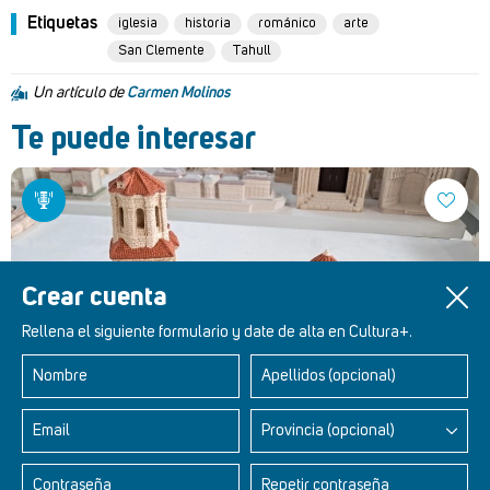
Etiquetas
iglesia
historia
románico
arte
San Clemente
Tahull
Un artículo de
Carmen Molinos
Te puede interesar
Crear cuenta
Rellena el siguiente formulario y date de alta en Cultura+.
Nombre
Apellidos (opcional)
Curiosidades Históricas - Colegiata de Santa María la
Email
Provincia (opcional)
Mayor - Toro (podcast)
Contraseña
Repetir contraseña