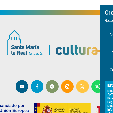
Cr
Relle
N
E
C
INF
Res
PAT
Fina
Leg
Dest
Inf