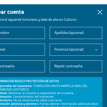
ear cuenta
na el siguiente formulario y date de alta en Cultura+.
ombre
Apellidos (opcional)
mail
Provincia (opcional)
Newsletter
ontraseña
Repetir contraseña
Aviso legal
Política de privacidad
ORMACIÓN BÁSICA PROTECCIÓN DE DATOS
Política de cookies
ponsable de tratamiento:
FUNDACIÓN SANTA MARÍA LA REAL DEL
RIMONIO HISTÓRICO.
lidad:
Gestionar la creación y seguimiento de la cuenta.
itimación:
Consentimiento del interesado.
inatarios:
No se comunicarán datos a terceros.
ormación adicional y derechos:
Podrás obtener información adicional sobre