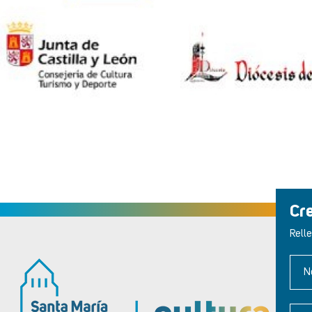
Cr
Relle
N