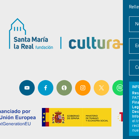
Relle
N
E
C
INF
Res
PAT
Fina
Leg
Dest
Inf
el 
rec
nues