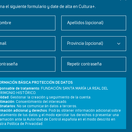
na el siguiente formulario y date de alta en Cultura+.
ombre
Apellidos (opcional)
mail
Provincia (opcional)
Newsletter
ontraseña
Repetir contraseña
Aviso legal
Política de privacidad
ORMACIÓN BÁSICA PROTECCIÓN DE DATOS
Política de cookies
ponsable de tratamiento:
FUNDACIÓN SANTA MARÍA LA REAL DEL
RIMONIO HISTÓRICO.
lidad:
Gestionar la creación y seguimiento de la cuenta.
itimación:
Consentimiento del interesado.
inatarios:
No se comunicarán datos a terceros.
ormación adicional y derechos:
Podrás obtener información adicional sobre
tratamiento de tus datos y el modo ejercitar tus derechos o presentar una
lamación ante la Autoridad de Control española en el modo descrito en
tra Política de Privacidad.