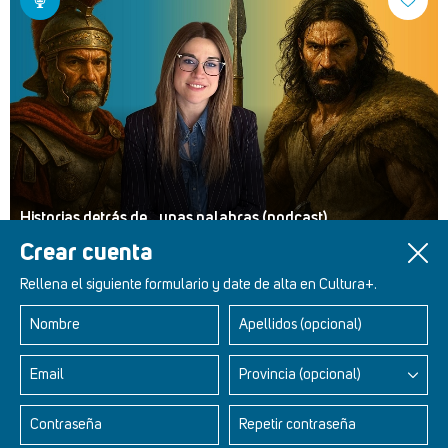
Historias detrás de... unas palabras (podcast)
Crear cuenta
Rellena el siguiente formulario y date de alta en Cultura+.
Nombre
Apellidos (opcional)
Retablos Renacentistas Este de León
Email
Provincia (opcional)
Contraseña
Repetir contraseña