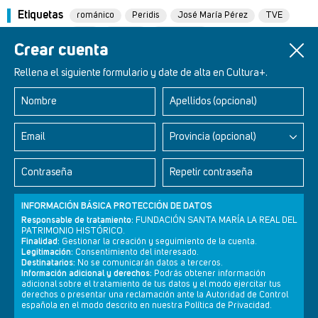
Etiquetas
románico
Peridis
José María Pérez
TVE
arte
historia
patrimonio
Crear cuenta
Rellena el siguiente formulario y date de alta en Cultura+.
Nombre
Apellidos (opcional)
Retablos Renacentistas Este de León
Email
Provincia (opcional)
Contraseña
Repetir contraseña
INFORMACIÓN BÁSICA PROTECCIÓN DE DATOS
Responsable de tratamiento:
FUNDACIÓN SANTA MARÍA LA REAL DEL
PATRIMONIO HISTÓRICO.
Finalidad:
Gestionar la creación y seguimiento de la cuenta.
Legitimación:
Consentimiento del interesado.
Destinatarios:
No se comunicarán datos a terceros.
Información adicional y derechos:
Podrás obtener información
adicional sobre el tratamiento de tus datos y el modo ejercitar tus
derechos o presentar una reclamación ante la Autoridad de Control
Newsletter
Aviso legal
Política de privacidad
Política de cookies
española en el modo descrito en nuestra Política de Privacidad.