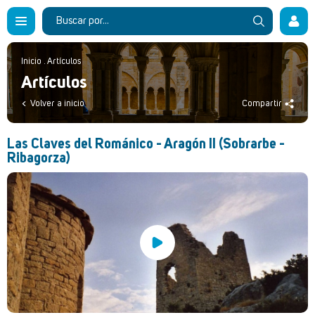
Inicio
.
Artículos
Artículos
Volver a inicio
Compartir
Las Claves del Románico - Aragón II (Sobrarbe -
Ribagorza)