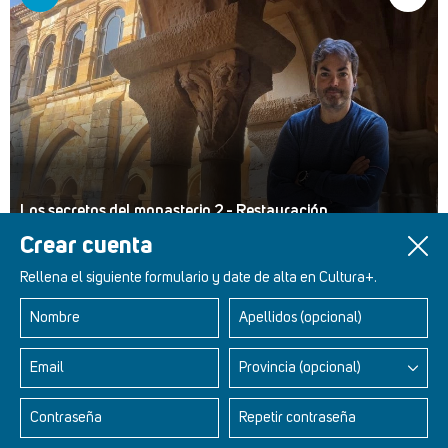
Los secretos del monasterio 2 - Restauración
Crear cuenta
Rellena el siguiente formulario y date de alta en Cultura+.
Nombre
Apellidos (opcional)
Retablos Renacentistas Este de León
Email
Provincia (opcional)
Contraseña
Repetir contraseña