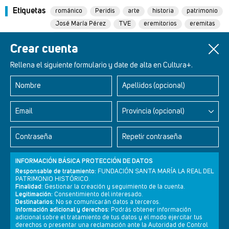
Etiquetas
románico
Peridis
arte
historia
patrimonio
José María Pérez
TVE
eremitorios
eremitas
anacoretas
Crear cuenta
Rellena el siguiente formulario y date de alta en Cultura+.
Nombre
Apellidos (opcional)
Retablos Renacentistas Este de León
Email
Provincia (opcional)
Contraseña
Repetir contraseña
INFORMACIÓN BÁSICA PROTECCIÓN DE DATOS
Responsable de tratamiento:
FUNDACIÓN SANTA MARÍA LA REAL DEL
PATRIMONIO HISTÓRICO.
Finalidad:
Gestionar la creación y seguimiento de la cuenta.
Legitimación:
Consentimiento del interesado.
Destinatarios:
No se comunicarán datos a terceros.
Información adicional y derechos:
Podrás obtener información
adicional sobre el tratamiento de tus datos y el modo ejercitar tus
derechos o presentar una reclamación ante la Autoridad de Control
Newsletter
Aviso legal
Política de privacidad
Política de cookies