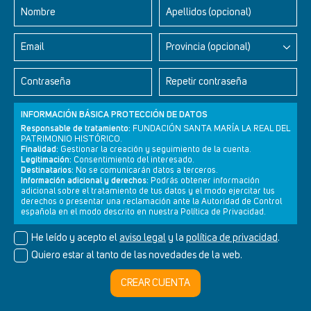
Etiquetas
románico
Peridis
José María Pérez
TVE
Nombre
Apellidos (opcional)
arte
historia
patrimonio
Email
Provincia (opcional)
Contraseña
Repetir contraseña
INFORMACIÓN BÁSICA PROTECCIÓN DE DATOS
Responsable de tratamiento:
FUNDACIÓN SANTA MARÍA LA REAL DEL
PATRIMONIO HISTÓRICO.
Finalidad:
Gestionar la creación y seguimiento de la cuenta.
Legitimación:
Consentimiento del interesado.
Newsletter
Aviso legal
Política de privacidad
Política de cookies
Destinatarios:
No se comunicarán datos a terceros.
Información adicional y derechos:
Podrás obtener información
adicional sobre el tratamiento de tus datos y el modo ejercitar tus
derechos o presentar una reclamación ante la Autoridad de Control
española en el modo descrito en nuestra Política de Privacidad.
© Cultura+ 2026. Todos los derechos reservados
He leído y acepto el
aviso legal
y la
política de privacidad
.
Diseño web SGM
Quiero estar al tanto de las novedades de la web.
CREAR CUENTA