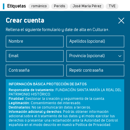
Etiquetas
románico
Peridis
José María Pérez
TVE
arte
historia
patrimonio
Crear cuenta
Rellena el siguiente formulario y date de alta en Cultura+.
Nombre
Apellidos (opcional)
Retablos Renacentistas Este de León
Email
Provincia (opcional)
Contraseña
Repetir contraseña
INFORMACIÓN BÁSICA PROTECCIÓN DE DATOS
Responsable de tratamiento:
FUNDACIÓN SANTA MARÍA LA REAL DEL
PATRIMONIO HISTÓRICO.
Finalidad:
Gestionar la creación y seguimiento de la cuenta.
Legitimación:
Consentimiento del interesado.
Destinatarios:
No se comunicarán datos a terceros.
Información adicional y derechos:
Podrás obtener información
adicional sobre el tratamiento de tus datos y el modo ejercitar tus
derechos o presentar una reclamación ante la Autoridad de Control
Newsletter
Aviso legal
Política de privacidad
Política de cookies
española en el modo descrito en nuestra Política de Privacidad.