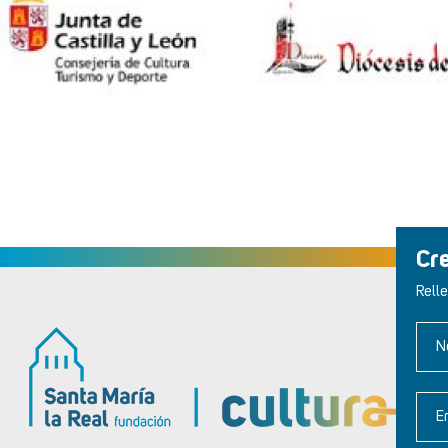
Cr
Relle
N
E