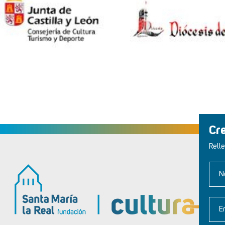
Cr
Relle
N
E